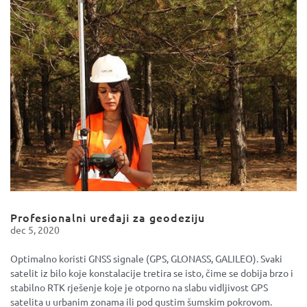
Profesionalni uređaji za geodeziju
dec 5, 2020
Optimalno koristi GNSS signale (GPS, GLONASS, GALILEO). Svaki
satelit iz bilo koje konstalacije tretira se isto, čime se dobija brzo i
stabilno RTK rješenje koje je otporno na slabu vidljivost GPS
satelita u urbanim zonama ili pod gustim šumskim pokrovom.