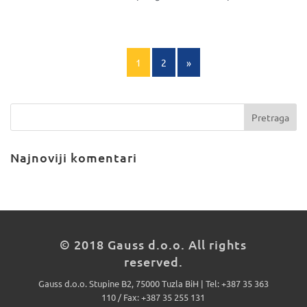
1
2
»
Najnoviji komentari
© 2018 Gauss d.o.o. All rights
reserved.
Gauss d.o.o. Stupine B2, 75000 Tuzla BiH | Tel: +387 35 363
110 / Fax: +387 35 255 131