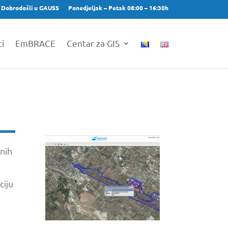
Dobrodošli u GAUSS
Ponedjeljak – Petak 08:00 – 16:30h
ti
EmBRACE
Centar za GIS
rnih
ciju