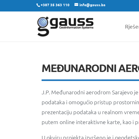
+387 35 363 110
info@gauss.ba
Rješe
MEĐUNARODNI AER
J.P. Međunarodni aerodrom Sarajevo je u
podataka i omogućio pristup prostornim p
prezentaciju podataka u realnom vremenu
putem online interaktivne karte, kao i 
U okviru projekta izvršeno je i geodetsk