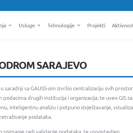
nja
Usluge
Tehnologije
Projekti
Aktivnos
ODROM SARAJEVO
 saradnji sa GAUSS-om izvršio centralizaciju svih prosto
odacima drugih institucija i organizacija, te uveo GIS za
, inteligentnu analizu i potpuno izvještavanje, vizualiza
pretraživanje podataka.
o snimanje radi validacije podataka, te uspostavljen