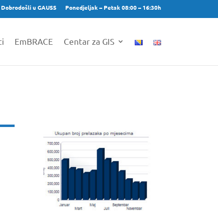
Dobrodošli u GAUSS
Ponedjeljak – Petak 08:00 – 16:30h
ti
EmBRACE
Centar za GIS
i