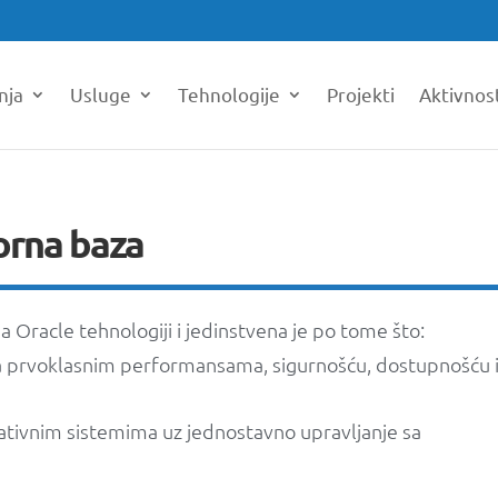
nja
Usluge
Tehnologije
Projekti
Aktivnos
orna baza
 Oracle tehnologiji i jedinstvena je po tome što:
sa prvoklasnim performansama, sigurnošću, dostupnošću 
ativnim sistemima uz jednostavno upravljanje sa