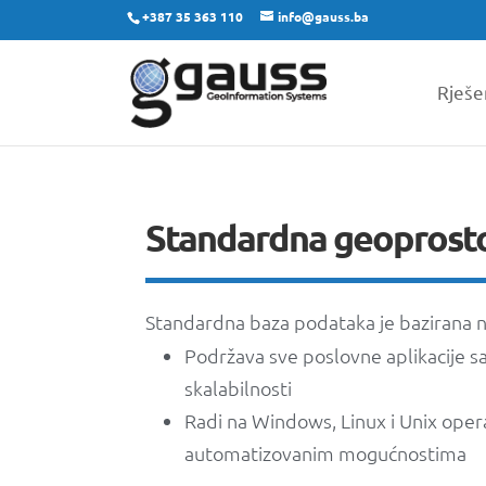
+387 35 363 110
info@gauss.ba
Rješe
Standardna geoprost
Standardna baza podataka je bazirana na
Podržava sve poslovne aplikacije 
skalabilnosti
Radi na Windows, Linux i Unix oper
automatizovanim mogućnostima