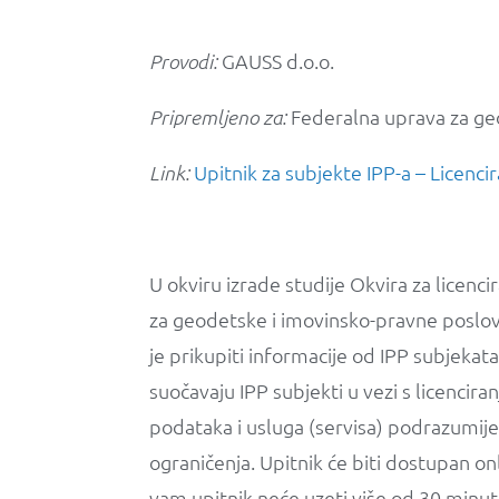
GAUSS d.o.o.
Provodi:
Federalna uprava za ge
Pripremljeno za:
Upitnik za subjekte IPP-a – Licenc
Link:
U okviru izrade studije Okvira za licenc
za geodetske i imovinsko-pravne poslove
je prikupiti informacije od IPP subjeka
suočavaju IPP subjekti u vezi s licencir
podataka i usluga (servisa) podrazumijev
ograničenja. Upitnik će biti dostupan o
vam upitnik neće uzeti više od 30 minu