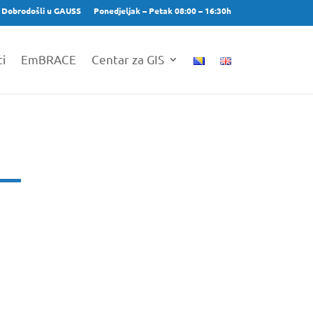
Dobrodošli u GAUSS
Ponedjeljak – Petak 08:00 – 16:30h
ti
EmBRACE
Centar za GIS