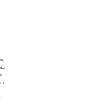
va
ika
se
nih
o