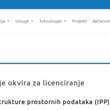
nja
Usluge
Tehnologije
Projekti
Aktivnos
je okvira za licenciranje
trukture prostornih podataka (IPP)