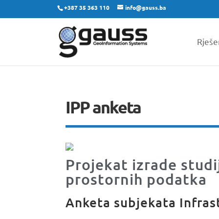
+387 35 363 110
info@gauss.ba
Rješe
IPP anketa
Projekat izrade studi
prostornih podatka
Anketa subjekata Infras