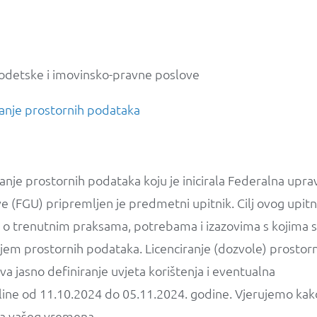
odetske i imovinsko-pravne poslove
iranje prostornih podataka
iranje prostornih podataka koju je inicirala Federalna upra
 (FGU) pripremljen je predmetni upitnik. Cilj ovog upitn
ta o trenutnim praksama, potrebama i izazovima s kojima 
anjem prostornih podataka. Licenciranje (dozvole) prostor
a jasno definiranje uvjeta korištenja i eventualna
nline od 11.10.2024 do 05.11.2024. godine. Vjerujemo kak
ta vašeg vremena.